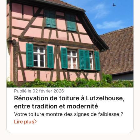
selon un planning rigoureux qui limite les
désagréments. Notre expérience en charpente et
couverture nous permet d'anticiper chaque phase
d'intervention, de la dépose de l'ancienne couverture
jusqu'à la finition des détails comme les faîtages et
les rives. Un travail soigné qui respecte votre
environnement Sur le chantier, nos couvreurs
appliquent des méthodes de travail qui préservent
votre propriété. La zone d'intervention reste propre
et sécurisée tout au long des travaux. Chaque
ardoise est posée selon les normes en vigueur, avec
un soin particulier apporté à l'étanchéité et à
Publié le
02 février 2026
l'alignement. Nous utilisons des crochets et fixations
Rénovation de toiture à Lutzelhouse,
adaptés à votre type de charpente pour garantir une
entre tradition et modernité
tenue parfaite même face aux vents violents. Les
solins et les noues font l'objet d'une attention
Votre toiture montre des signes de faiblesse ?
spécifique pour éliminer tout risque d'infiltration dans
Lire plus
ces zones sensibles. Une solution d'avenir pour votre
habitation Opter pour une couverture en ardoises,