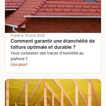
Cette distinction visuelle augmente sensiblement la
valeur de votre bien immobilier. Vous disposez
également d'un large choix de poses : à l'anglaise, en
losange, à écailles, ou encore en rive droite. Chaque
technique apporte une signature visuelle unique qui
personnalise votre toiture tout en respectant les
traditions architecturales alsaciennes. Les avantages
Publié le
19 avril 2026
Comment garantir une étanchéité de
concrets d'une installation professionnelle Confier
vos travaux de couverture à des artisans qualifiés
toiture optimale et durable ?
garantit la longévité de votre investissement.
Vous constatez des traces d'humidité au
L'installation d'ardoises nécessite un savoir-faire
plafond ?
précis et une maîtrise des règles de l'art que seuls
Lire plus
des professionnels expérimentés peuvent assurer.
Une isolation thermique optimisée dès la conception
Lorsque vous rénovez votre toiture ou créez une
nouvelle couverture, l'isolation thermique constitue
un enjeu majeur pour votre confort et vos économies
d'énergie. Nos équipes intègrent systématiquement
une isolation performante sous votre couverture en