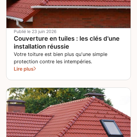
possèdent une imperméabilité naturelle incomparable
qui garantit une étanchéité parfaite, sans risque
d'infiltration. Leur structure compacte empêche la
formation de mousse et de lichen, ce qui réduit
Publié le
23 juin 2026
considérablement les besoins en entretien. Dans le
Couverture en tuiles : les clés d'une
Bas-Rhin, où les conditions climatiques peuvent être
installation réussie
exigeantes, cette robustesse vous apporte une
Votre toiture est bien plus qu'une simple
tranquillité d'esprit au fil des saisons. Les couvreurs
protection contre les intempéries.
de CHARPENTE ELLES sélectionnent des ardoises
Lire plus
premium adaptées spécifiquement à votre projet, en
tenant compte de l'exposition de votre habitation et
de l'architecture locale. Un esthétisme raffiné qui
valorise votre patrimoine Au-delà de ses
performances techniques, l'ardoise donne à votre
maison un cachet architectural remarquable. Ses
nuances naturelles de gris anthracite évoluent
subtilement avec le temps et créent une patine
élégante qui renforce le caractère de votre bâtiment.